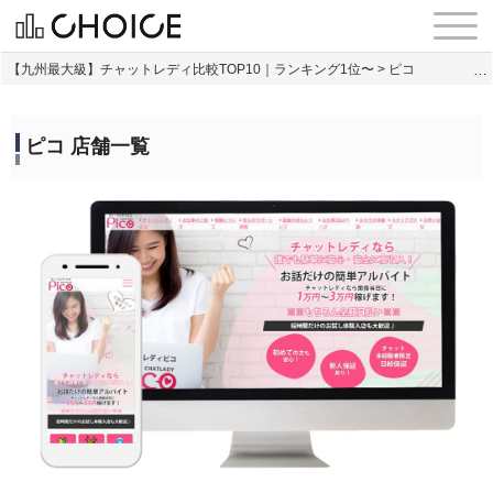
【九州最大級】チャットレディ比較TOP10｜ランキング1位〜
>
ピコ
ピコ 店舗一覧