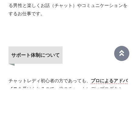
る男性と楽しくお話（チャット）やコミュニケーションを
するお仕事です。
サポート体制について
チャットレディ初心者の方であっても、
プロによるアドバ
イス
を受けられるので、他のチャットレディプロダクショ
ンよりも早く稼げるチャットレディになる事が出来ます。
会員さんの多い時間帯や、男性にウケのいいキャラクター
など、何をしていいか分からない時はスタッフに相談して
みて下さい。