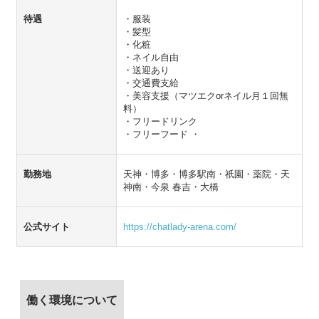
待遇
・服装
・髪型
・化粧
・ネイル自由
・送迎あり
・交通費支給
・美容支援（マツエクorネイル月１回無
料）
・フリードリンク
・フリーフード ・
勤務地
天神・博多・博多駅南・祇園・薬院・天
神南・今泉 春吉・大橋
公式サイト
https://chatlady-arena.com/
働く環境について